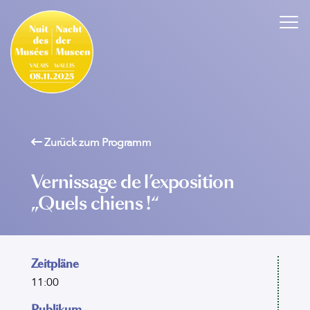
Zurück zum Programm
Vernissage de l’exposition
„Quels chiens !“
Zeitpläne
11:00
Publikum