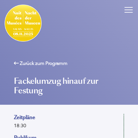
Zurück zum Programm
Fackelumzug hinauf zur
Festung
Zeitpläne
18:30
Publikum