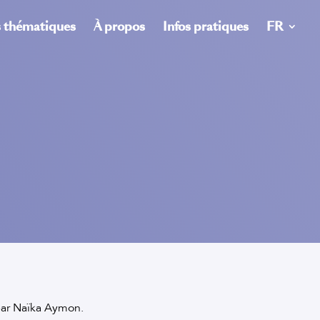
s thématiques
À propos
Infos pratiques
FR
 par Naïka Aymon.