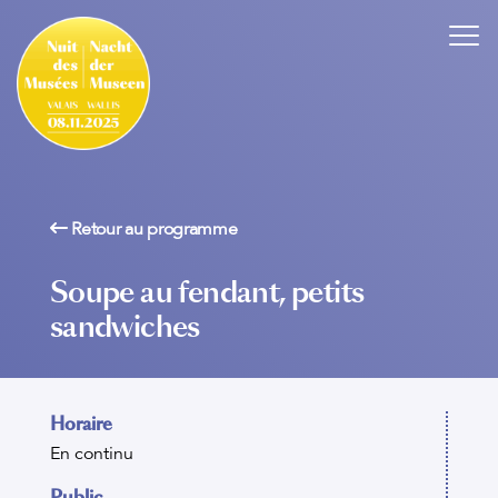
Retour au programme
Soupe au fendant, petits
sandwiches
Horaire
En continu
Public