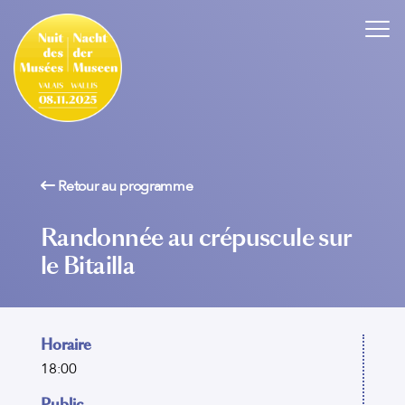
Retour au programme
Randonnée au crépuscule sur
le Bitailla
Horaire
18:00
Public