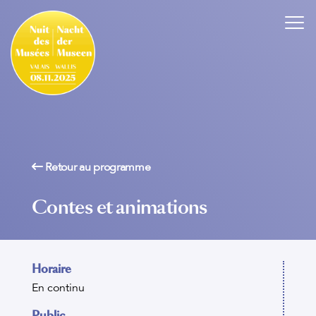
Retour au programme
Contes et animations
Horaire
En continu
Public