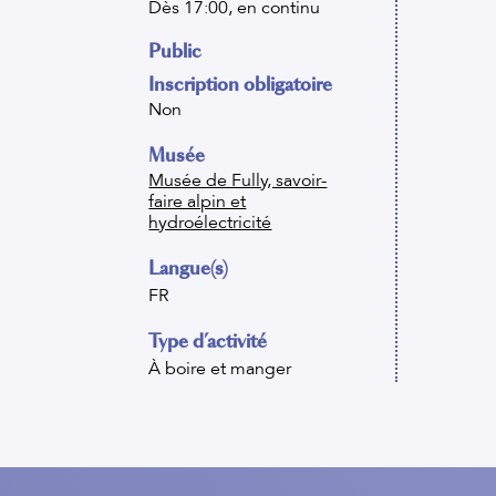
Dès 17:00, en continu
Public
Inscription obligatoire
Non
Musée
Musée de Fully, savoir-
faire alpin et
hydroélectricité
Langue(s)
FR
Type d’activité
À boire et manger