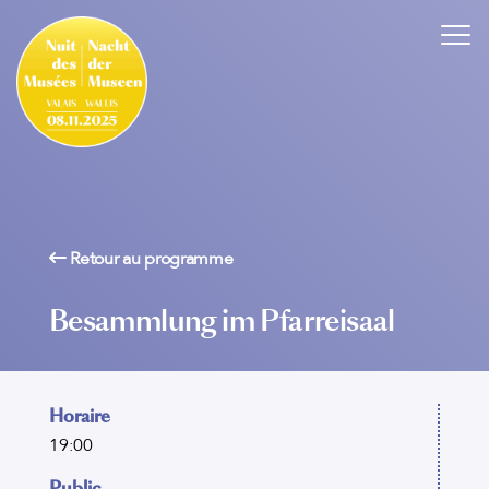
Retour au programme
Besammlung im Pfarreisaal
Horaire
19:00
Public