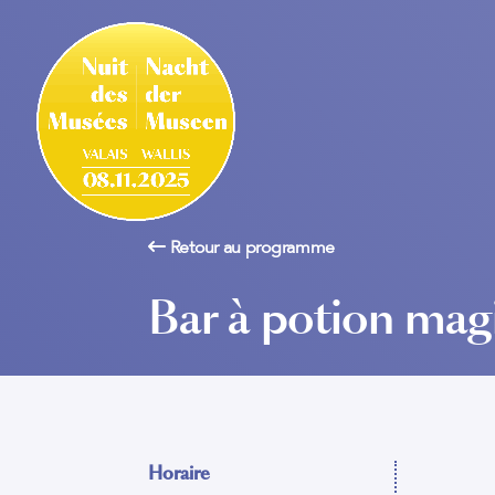
Retour au programme
Bar à potion mag
Horaire