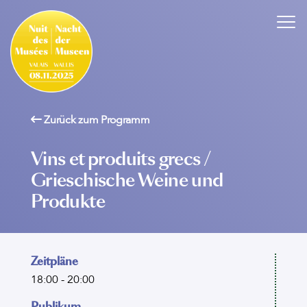
Zurück zum Programm
Vins et produits grecs /
Grieschische Weine und
Produkte
Zeitpläne
18:00 - 20:00
Publikum